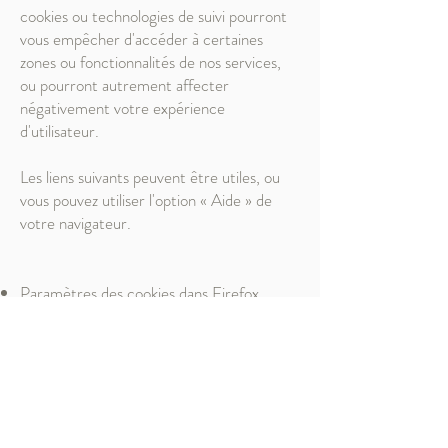
cookies ou technologies de suivi pourront
vous empêcher d'accéder à certaines
zones ou fonctionnalités de nos services,
ou pourront autrement affecter
négativement votre expérience
d'utilisateur.
Les liens suivants peuvent être utiles, ou
vous pouvez utiliser l'option « Aide » de
votre navigateur.
Paramètres des cookies dans Firefox
Paramètres des cookies dans Internet
Explorer
Paramètres des cookies dans Google
Chrome
Paramètres des cookies dans Safari (OS
X)